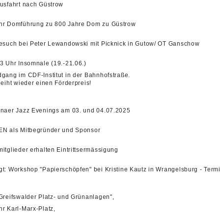
Ausfahrt nach Güstrow
hr Domführung zu 800 Jahre Dom zu Güstrow
besuch bei Peter Lewandowski mit Picknick in Gutow/ OT Ganschow
13 Uhr Insomnale (19.-21.06.)
dgang im CDF-Institut in der Bahnhofstraße.
leiht wieder einen Förderpreis!
enaer Jazz Evenings am 03. und 04.07.2025
EN als Mitbegründer und Sponsor
itglieder erhalten Eintrittsermässigung
t: Workshop "Papierschöpfen" bei Kristine Kautz in Wrangelsburg - Termi
"Greifswalder Platz- und Grünanlagen",
hr Karl-Marx-Platz,